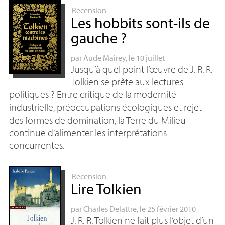
Recension
Les hobbits sont-ils de
gauche
?
par
Aude Mairey
, le 10 juillet
Jusqu’à quel point l’œuvre de
J. R. R.
Tolkien se prête aux lectures
politiques
? Entre critique de la modernité
industrielle, préoccupations écologiques et rejet
des formes de domination, la Terre du Milieu
continue d’alimenter les interprétations
concurrentes.
Recension
Lire Tolkien
par
Charles Delattre
, le 25 février 2010
J. R. R.
Tolkien ne fait plus l’objet d’un