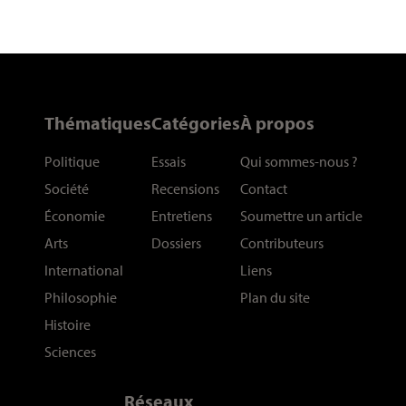
Thématiques
Catégories
À propos
Politique
Essais
Qui sommes-nous
?
Société
Recensions
Contact
Économie
Entretiens
Soumettre un article
Arts
Dossiers
Contributeurs
International
Liens
Philosophie
Plan du site
Histoire
Sciences
Réseaux