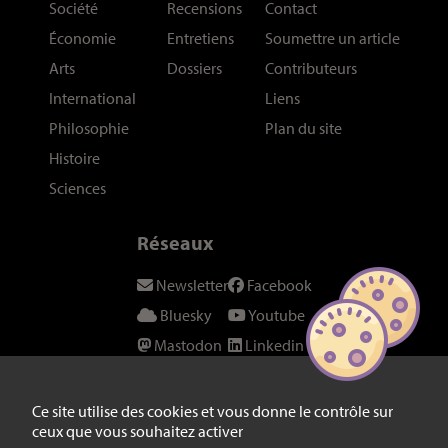
Société
Recensions
Contact
Économie
Entretiens
Soumettre un article
Arts
Dossiers
Contributeurs
International
Liens
Philosophie
Plan du site
Histoire
Sciences
Réseaux
Newsletter
Facebook
Bluesky
Youtube
Mastodon
Linkedin
Threads
SeenThis
Instagram
Fil RSS
Ce site utilise des cookies et vous donne le contrôle sur
ceux que vous souhaitez activer
Twitter/X