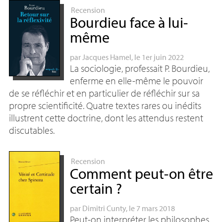
Recension
Bourdieu face à lui-
même
par
Jacques Hamel
, le 1er juin 2022
La sociologie, professait P. Bourdieu,
enferme en elle-même le pouvoir
de se réfléchir et en particulier de réfléchir sur sa
propre scientificité. Quatre textes rares ou inédits
illustrent cette doctrine, dont les attendus restent
discutables.
Recension
Comment peut-on être
certain
?
par
Dimitri Cunty
, le 7 mars 2018
Peut-on interpréter les philosophes