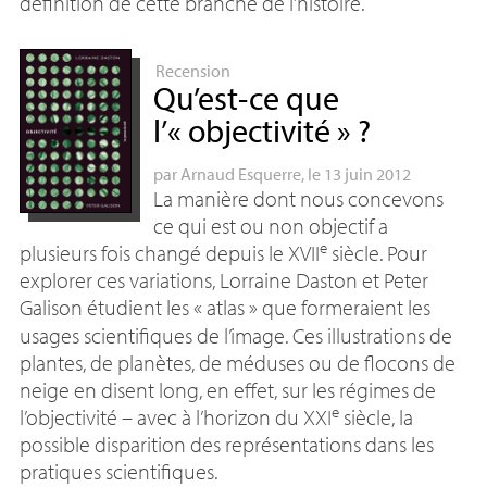
définition de cette branche de l’histoire.
Recension
Qu’est-ce que
l’«
objectivité
»
?
par
Arnaud Esquerre
, le 13 juin 2012
La manière dont nous concevons
ce qui est ou non objectif a
e
plusieurs fois changé depuis le
XVII
siècle. Pour
explorer ces variations, Lorraine Daston et Peter
Galison étudient les «
atlas
» que formeraient les
usages scientifiques de l’image. Ces illustrations de
plantes, de planètes, de méduses ou de flocons de
neige en disent long, en effet, sur les régimes de
e
l’objectivité – avec à l’horizon du
XXI
siècle, la
possible disparition des représentations dans les
pratiques scientifiques.