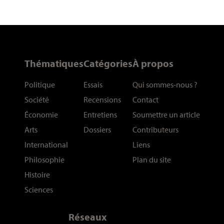
Thématiques
Catégories
À propos
Politique
Essais
Qui sommes-nous
?
Société
Recensions
Contact
Économie
Entretiens
Soumettre un article
Arts
Dossiers
Contributeurs
International
Liens
Philosophie
Plan du site
Histoire
Sciences
Réseaux