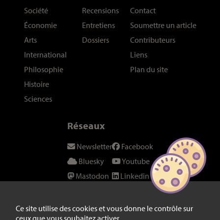
Société
Recensions
Contact
Économie
Entretiens
Soumettre un article
Arts
Dossiers
Contributeurs
International
Liens
Philosophie
Plan du site
Histoire
Sciences
Réseaux
Newsletter
Facebook
Bluesky
Youtube
Mastodon
Linkedin
Threads
SeenThis
Instagram
Fil RSS
Ce site utilise des cookies et vous donne le contrôle sur
ceux que vous souhaitez activer