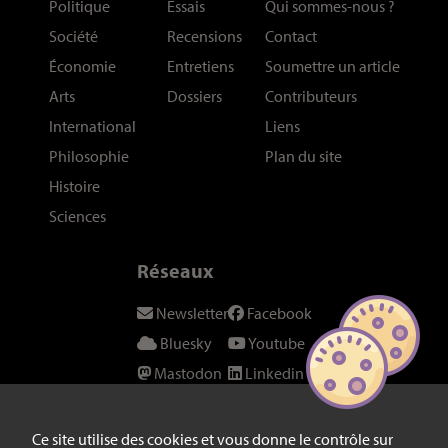
Politique
Essais
Qui sommes-nous
?
Société
Recensions
Contact
Économie
Entretiens
Soumettre un article
Arts
Dossiers
Contributeurs
International
Liens
Philosophie
Plan du site
Histoire
Sciences
Réseaux
Newsletter
Facebook
Bluesky
Youtube
Mastodon
Linkedin
Threads
SeenThis
Instagram
Fil RSS
Ce site utilise des cookies et vous donne le contrôle sur