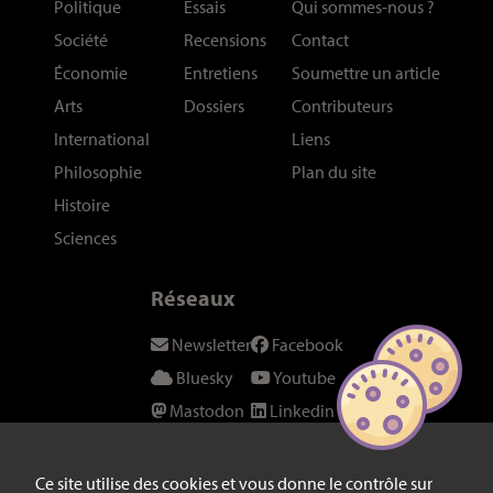
Politique
Essais
Qui sommes-nous
?
Société
Recensions
Contact
Économie
Entretiens
Soumettre un article
Arts
Dossiers
Contributeurs
International
Liens
Philosophie
Plan du site
Histoire
Sciences
Réseaux
Newsletter
Facebook
Bluesky
Youtube
Mastodon
Linkedin
Threads
SeenThis
Instagram
Fil RSS
Ce site utilise des cookies et vous donne le contrôle sur