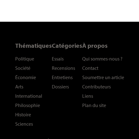
Thématiques
Catégories
À propos
Politique
Essais
Qui sommes-nous
?
Société
Recensions
Contact
Économie
Entretiens
Soumettre un article
Arts
Dossiers
Contributeurs
International
Liens
Philosophie
Plan du site
Histoire
Sciences