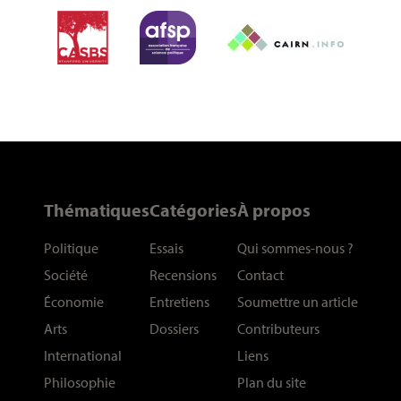
Thématiques
Catégories
À propos
Politique
Essais
Qui sommes-nous
?
Société
Recensions
Contact
Économie
Entretiens
Soumettre un article
Arts
Dossiers
Contributeurs
International
Liens
Philosophie
Plan du site