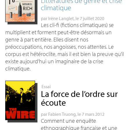
Littératures de genre et crise
climatique
par
Irène Langlet
, le 7 juillet 2020
Les cli-fi (fictions climatiques) se
multiplient et forment peut-être désormais un
genre à part entière. Elles disent nos
préoccupations, nos angoisses, nos attentes. Le
corpus est hétéroclite, mais il est bien la preuve qu’il
existe aujourd’hui un imaginaire de la crise
climatique.
Essai
La force de l’ordre sur
écoute
par
Fabien Truong
, le 7 mars 2012
Comment une enquête
ethnographique française et une