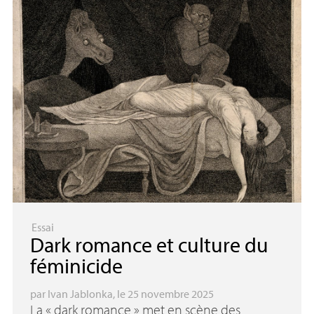
Essai
Dark romance et culture du
féminicide
par
Ivan Jablonka
, le 25 novembre 2025
La «
dark romance
» met en scène des