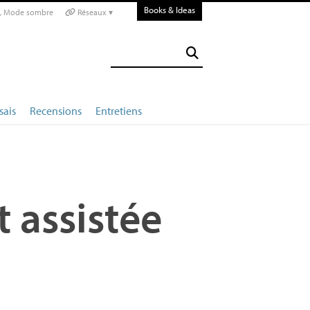
Books & Ideas
Mode sombre
Réseaux ▾
sais
Recensions
Entretiens
 assistée