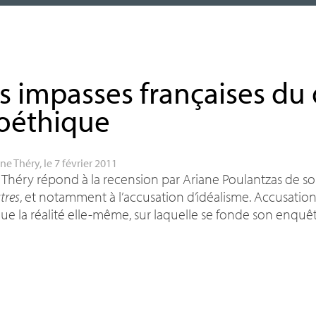
i
s impasses françaises du
oéthique
ène Théry
, le 7 février 2011
 Théry répond à la recension par Ariane Poulantzas de s
tres
, et notamment à l’accusation d’idéalisme. Accusation i
e la réalité elle-même, sur laquelle se fonde son enquêt