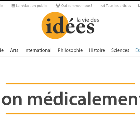
le
La rédaction publie
Qui sommes-nous?
Tous les articles
ie
Arts
International
Philosophie
Histoire
Sciences
Es
ion médicalement