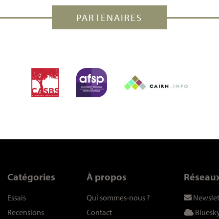
PARTENAIRES
Catégories
À propos
Réseau
Essais
Qui sommes-nous
?
Newslet
Recensions
Contact
Bluesk