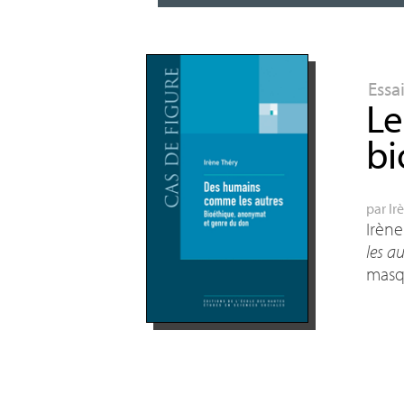
Essa
Le
bi
par
Ir
Irène
les au
masqu