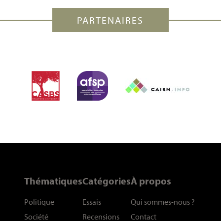
PARTENAIRES
Thématiques
Catégories
À propos
Politique
Essais
Qui sommes-nous
?
Société
Recensions
Contact