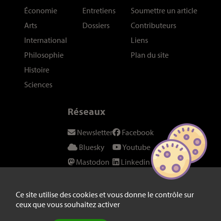
Économie
Entretiens
Soumettre un article
Arts
Dossiers
Contributeurs
International
Liens
Philosophie
Plan du site
Histoire
Sciences
Réseaux
Newsletter
Facebook
Bluesky
Youtube
Mastodon
Linkedin
Threads
SeenThis
Instagram
Fil RSS
Ce site utilise des cookies et vous donne le contrôle sur
ceux que vous souhaitez activer
Twitter/X