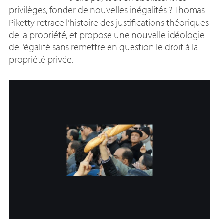
privilèges, fonder de nouvelles inégalités
? Thomas
Piketty retrace l’histoire des justifications théoriques
de la propriété, et propose une nouvelle idéologie
de l’égalité sans remettre en question le droit à la
propriété privée.