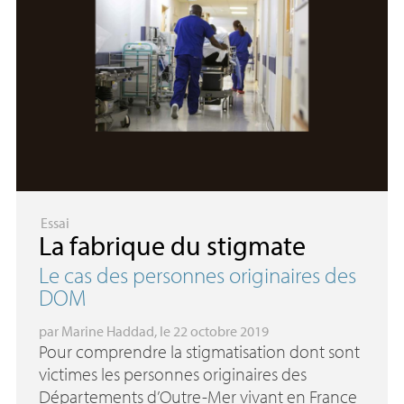
Essai
La fabrique du stigmate
Le cas des personnes originaires des
DOM
par
Marine Haddad
, le 22 octobre 2019
Pour comprendre la stigmatisation dont sont
victimes les personnes originaires des
Départements d’Outre-Mer vivant en France