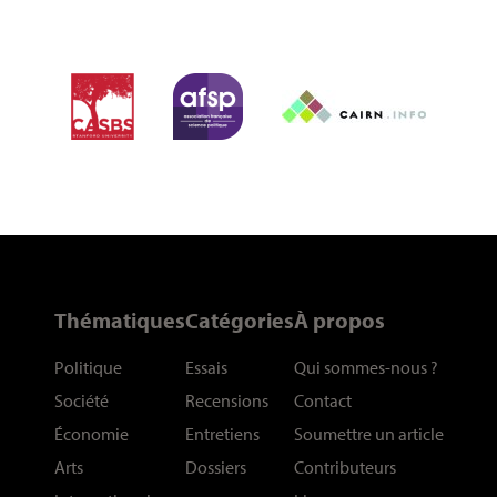
Thématiques
Catégories
À propos
Politique
Essais
Qui sommes-nous
?
Société
Recensions
Contact
Économie
Entretiens
Soumettre un article
Arts
Dossiers
Contributeurs