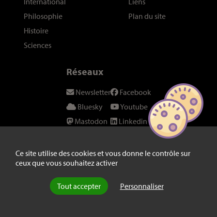
International
Liens
Philosophie
Plan du site
Histoire
Sciences
Réseaux
Newsletter
Facebook
Bluesky
Youtube
Mastodon
Linkedin
Threads
SeenThis
Instagram
Fil RSS
Ce site utilise des cookies et vous donne le contrôle sur
ceux que vous souhaitez activer
Twitter/X
Tout accepter
Personnaliser
© laviedesidees.fr - Toute reproduction interdite sans autorisation
explicite de la rédaction -
Mentions légales
-
webdesign : Abel Poucet