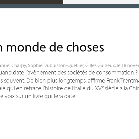
i
 monde de choses
nuel Charpy
,
Sophie Dubuisson-Quellier
,
Gilles Guiheux
, le 18 nov
uand date l’avènement des sociétés de consommation
?
us souvent. De bien plus longtemps, affirme Frank Trentm
e
le qui en retrace l’histoire de l’Italie du
XV
siècle à la C
e voix sur un livre qui fera date.