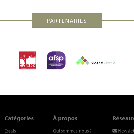
PARTENAIRES
Catégories
À propos
Réseau
Essais
Qui sommes-nous
?
Newslet