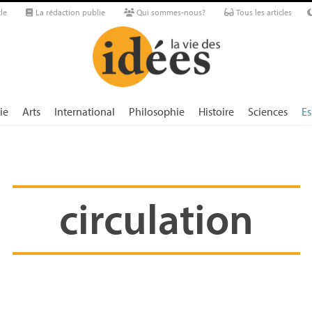
le
La rédaction publie
Qui sommes-nous?
Tous les articles
ie
Arts
International
Philosophie
Histoire
Sciences
Es
circulation