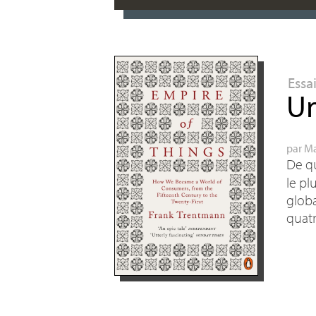
Essa
Un
par
Ma
De q
le pl
globa
quatr