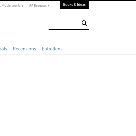
Books & Ideas
Mode sombre
Réseaux ▾
sais
Recensions
Entretiens