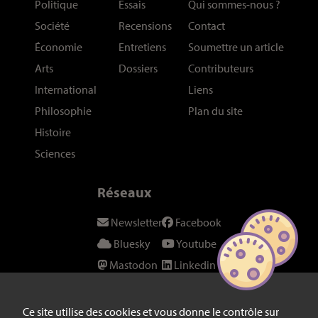
Politique
Essais
Qui sommes-nous
?
Société
Recensions
Contact
Économie
Entretiens
Soumettre un article
Arts
Dossiers
Contributeurs
International
Liens
Philosophie
Plan du site
Histoire
Sciences
Réseaux
Newsletter
Facebook
Bluesky
Youtube
Mastodon
Linkedin
Threads
SeenThis
Instagram
Fil RSS
Ce site utilise des cookies et vous donne le contrôle sur