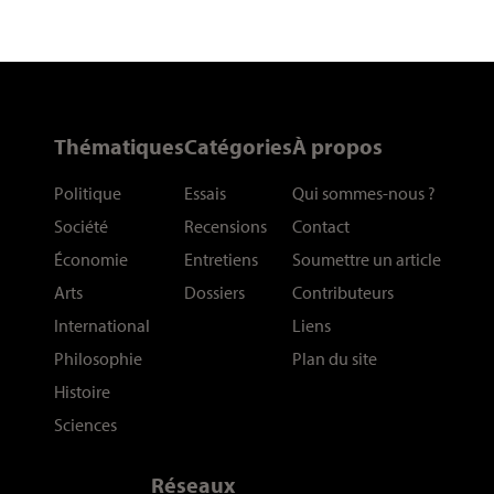
Thématiques
Catégories
À propos
Politique
Essais
Qui sommes-nous
?
Société
Recensions
Contact
Économie
Entretiens
Soumettre un article
Arts
Dossiers
Contributeurs
International
Liens
Philosophie
Plan du site
Histoire
Sciences
Réseaux