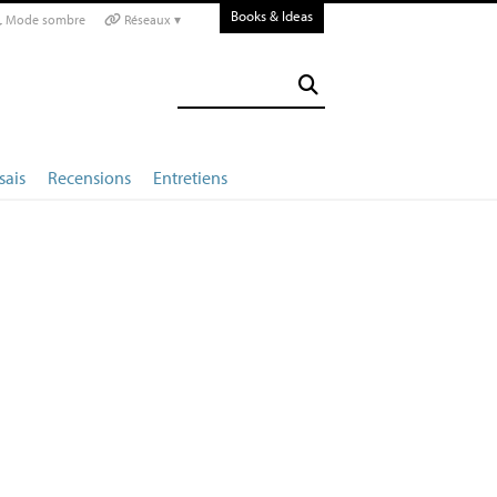
Books & Ideas
Mode sombre
Réseaux ▾
sais
Recensions
Entretiens