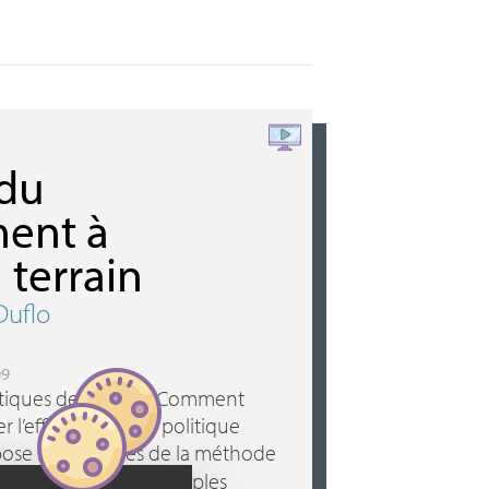
 du
ent à
 terrain
Duflo
09
olitiques de santé… Comment
 l’efficacité d’une politique
pose les principes de la méthode
e au point sur de multiples