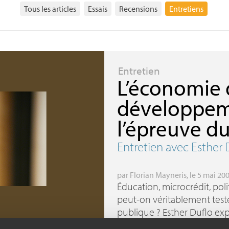
Tous les articles
Essais
Recensions
Entretiens
Entretien
L’économie
développem
l’épreuve du
Entretien avec Esther 
par
Florian Mayneris
, le 5 mai 20
Éducation, microcrédit, p
peut-on véritablement tester
publique
? Esther Duflo ex
expérimentale qu’elle a mis