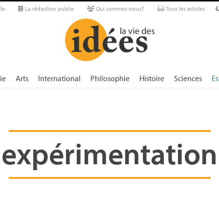
le
La rédaction publie
Qui sommes-nous?
Tous les articles
ie
Arts
International
Philosophie
Histoire
Sciences
Es
expérimentation