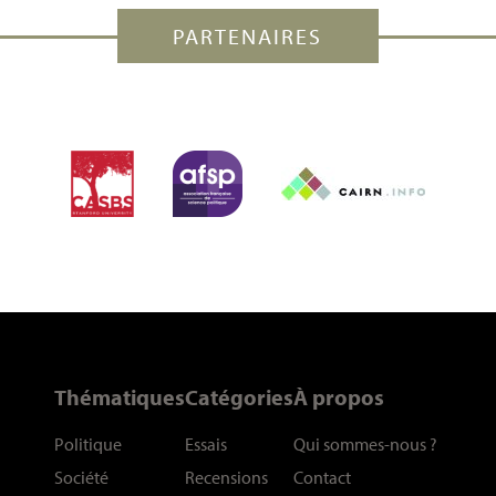
PARTENAIRES
Thématiques
Catégories
À propos
Politique
Essais
Qui sommes-nous
?
Société
Recensions
Contact