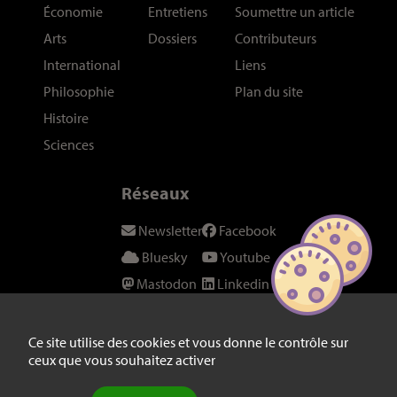
Économie
Entretiens
Soumettre un article
Arts
Dossiers
Contributeurs
International
Liens
Philosophie
Plan du site
Histoire
Sciences
Réseaux
Newsletter
Facebook
Bluesky
Youtube
Mastodon
Linkedin
Threads
SeenThis
Instagram
Fil RSS
Ce site utilise des cookies et vous donne le contrôle sur
ceux que vous souhaitez activer
Twitter/X