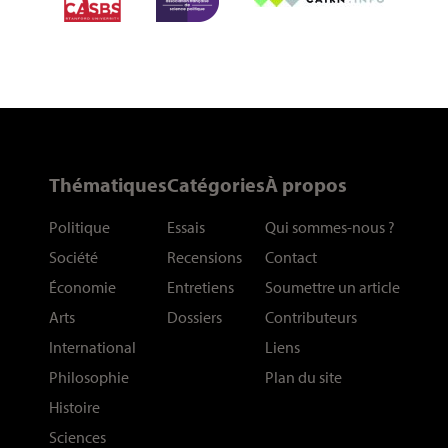
Thématiques
Catégories
À propos
Politique
Essais
Qui sommes-nous
?
Société
Recensions
Contact
Économie
Entretiens
Soumettre un article
Arts
Dossiers
Contributeurs
International
Liens
Philosophie
Plan du site
Histoire
Sciences