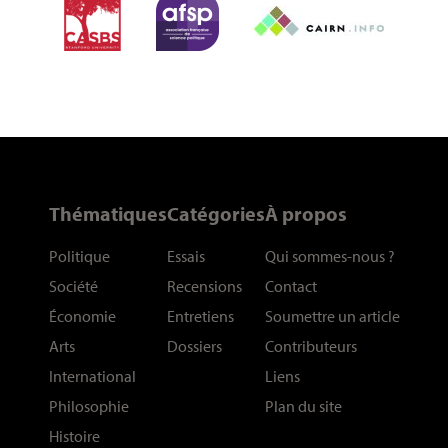
Thématiques
Catégories
À propos
Politique
Essais
Qui sommes-nous
?
Société
Recensions
Contact
Économie
Entretiens
Soumettre un article
Arts
Dossiers
Contributeurs
International
Liens
Philosophie
Plan du site
Histoire