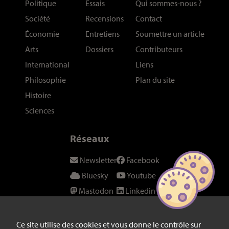
Politique
Essais
Qui sommes-nous
?
Société
Recensions
Contact
Économie
Entretiens
Soumettre un article
Arts
Dossiers
Contributeurs
International
Liens
Philosophie
Plan du site
Histoire
Sciences
Réseaux
Newsletter
Facebook
Bluesky
Youtube
Mastodon
Linkedin
Threads
SeenThis
Instagram
Fil RSS
Ce site utilise des cookies et vous donne le contrôle sur