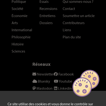
Politique
Essais
Qui sommes-nous
?
Société
Recensions
Contact
Économie
Entretiens
Soumettre un article
Arts
Dossiers
Contributeurs
International
Liens
Philosophie
Plan du site
Histoire
Sciences
Réseaux
Newsletter
Facebook
Bluesky
Youtube
Mastodon
Linkedin
Threads
SeenThis
Instagram
Fil RSS
Ce site utilise des cookies et vous donne le contrôle sur