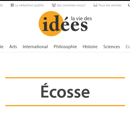
le
La rédaction publie
Qui sommes-nous?
Tous les articles
ie
Arts
International
Philosophie
Histoire
Sciences
Es
Écosse