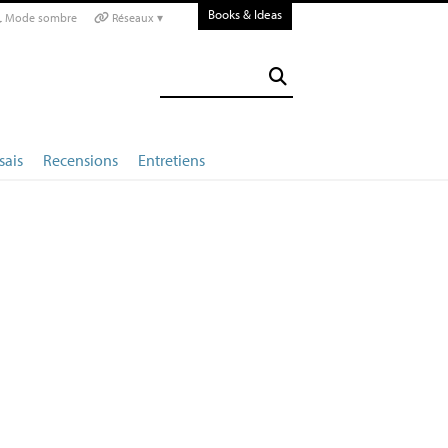
Books & Ideas
Mode sombre
Réseaux ▾
sais
Recensions
Entretiens