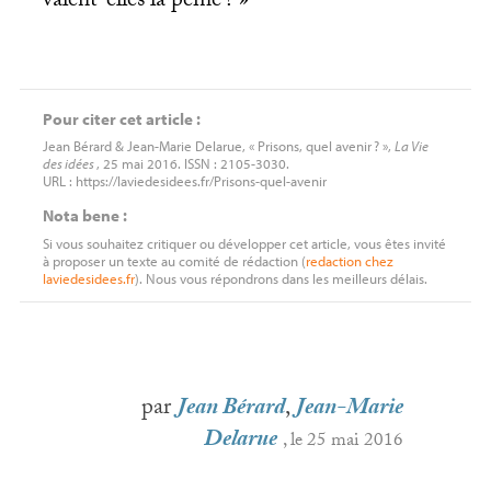
valent-elles la peine
?
»
Pour citer cet article :
Jean Bérard & Jean-Marie Delarue, « Prisons, quel avenir
? »,
La Vie
des idées
, 25 mai 2016. ISSN : 2105-3030.
URL : https://laviedesidees.fr/Prisons-quel-avenir
Nota bene :
Si vous souhaitez critiquer ou développer cet article, vous êtes invité
à proposer un texte au comité de rédaction (
redaction
chez
laviedesidees.fr
). Nous vous répondrons dans les meilleurs délais.
par
Jean Bérard
,
Jean-Marie
Delarue
, le 25 mai 2016