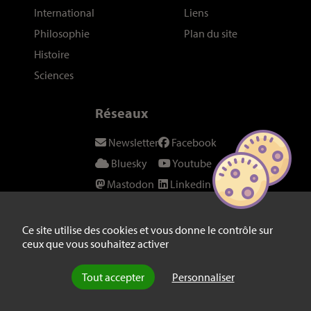
International
Liens
Philosophie
Plan du site
Histoire
Sciences
Réseaux
Newsletter
Facebook
Bluesky
Youtube
Mastodon
Linkedin
Threads
SeenThis
Instagram
Fil RSS
Ce site utilise des cookies et vous donne le contrôle sur
ceux que vous souhaitez activer
Twitter/X
Tout accepter
Personnaliser
© laviedesidees.fr - Toute reproduction interdite sans autorisation
explicite de la rédaction -
Mentions légales
-
webdesign : Abel Poucet