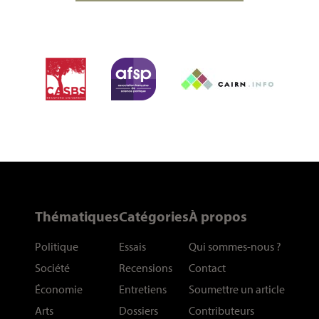
Thématiques
Catégories
À propos
Politique
Essais
Qui sommes-nous
?
Société
Recensions
Contact
Économie
Entretiens
Soumettre un article
Arts
Dossiers
Contributeurs