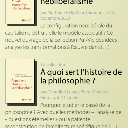
néolibéralisme
par
Matthieu Hély
,
Maud Simonet
, le 15
novembre 2023
La configuration néolibérale du
capitalisme détruit-elle le modèle associatif ? Ce
nouvel ouvrage de la collection Puf/Vie des idées
analyse les transformations à l’œuvre dans (…)
La collection
À quoi sert l’histoire de
la philosophie
?
par
Géraldine Lepan
,
Pierre-François
Moreau
, le 21 janvier
Pourquoi étudier le passé de la
philosophie ? Avec quelles méthodes – l’analyse de
« questions éternelles » ou la patiente
reconstitution de l’architecture spécifique de (…)